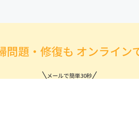
婦問題・修復も オンライン
メールで簡単30秒
お悩みを無料相談
［ 秘密厳守 ］
※初回無料相談の有無は専門家ごとに異なります。
各専門家ページをご確認ください。