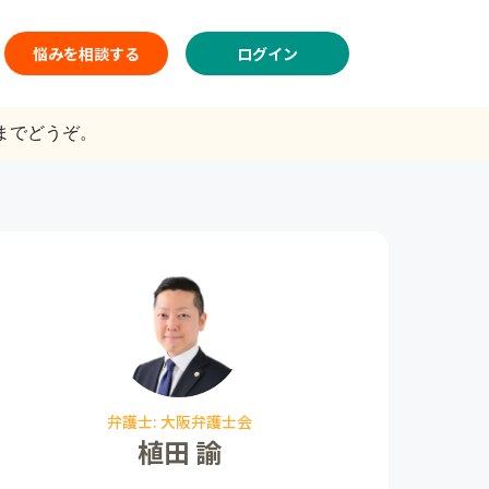
悩みを相談する
ログイン
までどうぞ。
弁護士: 大阪弁護士会
植田 諭