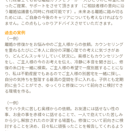
ったご提案、サポートをさせて頂きます （ご相談者様の意向に沿
う離婚協議書も同時に作成可能です）。未来ある離婚に踏み切る
ためには、ご自身の今後のキャリアについても考えなければなり
ません。この点もしっかりアドバイスさせていただきます。
過去の実例
（一例）
離婚か修復かをお悩み中のご主人様からの依頼。カウンセリング
を重ねるたびにご本人に自分の深層心理での考えに気づきがあ
り、どんどんスッキリしていく状況に。奥様ともカウンセリング
をし、ご主人様の今のお考えを伝え、冷静に本音を聞き出し、修
復の糸口を一緒に模索。ご主人様の希望で一度別居することにな
り、私は不動産屋でもあるのでご主人様の別居宅を一緒に探し、
自分の気持ちを整理する最高の空間を手に入れる。子供とも定期
的に会うことができ、ゆっくりと修復について前向きに検討でき
る環境を作る。
（一例）
モラハラ夫に苦しむ奥様からの依頼。お友達には話せない性の
事、お金の事を赤裸々に話せることで、一人で抱えていた苦しみ
から少し解放されたのか涙する場面も。修復について前向きに検
討することを決め、日々私に頑張ったことを報告してくれるよう