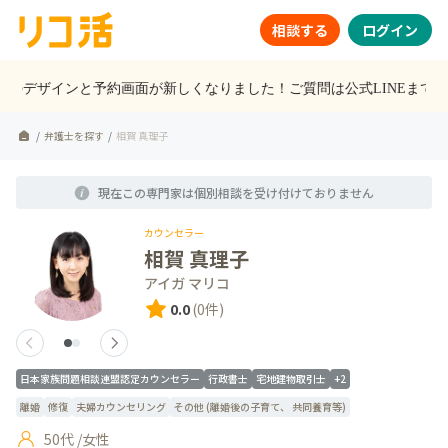
相談する
ログイン
イトのデザインと予約画面が新しくなりました！ご質問は公式LINEまで
/
弁護士を探す
/
相賀 真理子
現在この専門家は個別相談を受け付けておりません
カウンセラー
相賀 真理子
アイガ マリコ
0.0
(
0
件)
日本家族問題相談連盟認定カウンセラー
行政書士
宅地建物取引士
+2
離婚
修復
夫婦カウンセリング
その他 (離婚後の子育て、 共同養育等)
50
代 /
女性