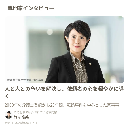
専門家インタビュー
人と人との争いを解決し、依頼者の心を軽やかに導
く
2000年の弁護士登録から25年間、離婚事件を中心とした家事事件
に取り組む弁護士法人鬼頭・竹内法律事務所の竹内裕美弁護士。
この記事で紹介されている専門家
その豊富な経験と、依頼者一人ひとりに寄り添う温かな人柄で多
竹内 裕美
くの信頼を集めています。職人気質で個々の依頼者を大切にする
更新日
:
2026年08月06日
丁寧なアプローチについて伺いました。