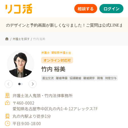
相談する
ログイン
サイトのデザインと予約画面が新しくなりました！ご質問は公式LINEまで
/
弁護士を探す
/
竹内 裕美
弁護士: 愛知県弁護士会
オンライン対応可
竹内 裕美
面会交流
離婚準備
協議離婚
離婚調停
親権
財産分与
弁護士法人鬼頭・竹内法律事務所
〒460-0002
愛知県名古屋市中区丸の内1-4-12アレックス7F
丸の内駅より徒歩1分
平日:9:00-18:00