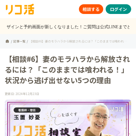
相談する
ログイン
トのデザインと予約画面が新しくなりました！ご質問は公式LINEまでどう
/
記事一覧
/
【相談#6】妻のモラハラから解放されるには？「このままでは喰われ
る！」状況から逃げ出せない5つの理由
【相談#6】妻のモラハラから解放され
るには？「このままでは喰われる！」
状況から逃げ出せない5つの理由
更新日
:
2024年12月23日