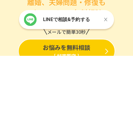
離婚、夫婦問題・修復も
オンラインで無料相談
LINEで相談&予約する
メールで簡単30秒
お悩みを無料相談
［ 秘密厳守 ］
※初回無料相談の有無は専門家ごとに異なります。
各専門家ページをご確認ください。
離婚なら
弁護士を探す
夫婦問題・修復なら
カウンセラーを探す