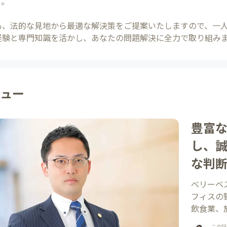
す。
も、法的な見地から最適な解決策をご提案いたしますので、一
経験と専門知識を活かし、あなたの問題解決に全力で取り組み
ュー
豊富
し、
な判
決へ
べリーベ
フィスの
飲食業、
の経験を
この記