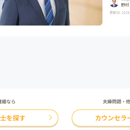
多様な立
野村
そ、依頼
更新日
:
202
理解でき
護士に、
ているこ
だきまし
離婚なら
夫婦問題・
士を探す
カウンセラ