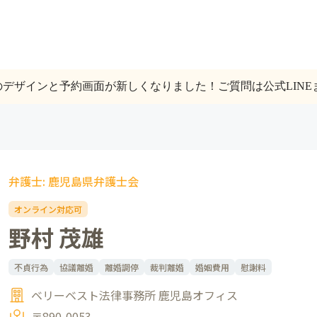
トのデザインと予約画面が新しくなりました！ご質問は公式LINE
弁護士: 鹿児島県弁護士会
オンライン対応可
野村 茂雄
不貞行為
協議離婚
離婚調停
裁判離婚
婚姻費用
慰謝料
ベリーベスト法律事務所 鹿児島オフィス
〒890-0053