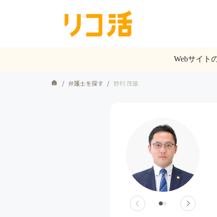
Webサイ
/
弁護士を探す
/
野村 茂雄