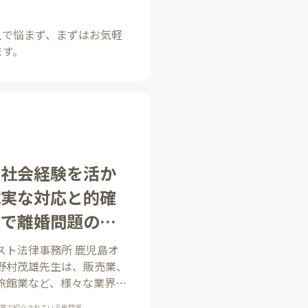
人で悩まず、まずはお気軽
ます。
な社会経験を活か
誠実な対応と的確
断で離婚問題の解
と導く
スト法律事務所 鹿児島オ
野村茂雄先生は、販売業、
旅館業など、様々な業界で
持つ異色の経歴の持ち主。
事で紹介されている専門家