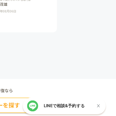
場を経験してきたからこ
 茂雄
者の抱える問題をより深く
6年08月06日
るという強みを持つ野村弁
離婚事件において大切にし
とや実績についてお話いた
た。
修復なら
ーを探す
LINEで相談&予約する