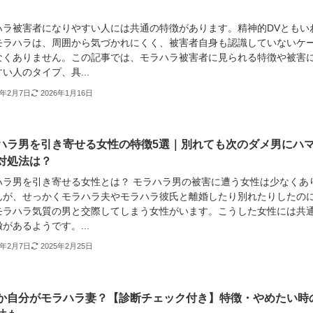
ハラ被害者になりやすい人には共通の特徴があります。精神的DVともい
モラハラは、周囲から気づかれにくく、被害者自身も認識していないケ
なくありません。この記事では、モラハラ被害者に見られる特徴や被害
い人のタイプ、具...
3年2月7日
2026年1月16日
ハラ男を引き寄せる女性の特徴5選｜別れても次のダメ男にハ
対処法は？
ハラ男を引き寄せる女性とは？ モラハラ男の被害に遭う女性は少なくあ
んが、せっかくモラハラ夫やモラハラ彼氏と離婚したり別れたりしたの
モラハラ気質の男と交際してしまう女性がいます。こうした女性には共
があるようです。...
3年2月7日
2025年2月25日
か自分がモラハラ妻？【診断チェック付き】特徴・やめたい時