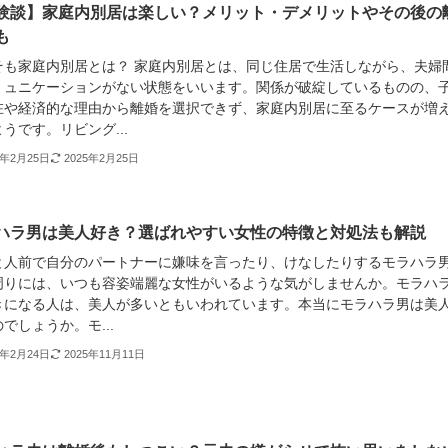
験談】家庭内別居は楽しい？メリット・デメリットやその後の
も
そも家庭内別居とは？ 家庭内別居とは、同じ住居で生活しながら、夫婦
ミュニケーションがない状態をいいます。関係が破綻しているものの、
在や経済的な理由から離婚を選択できず、家庭内別居に至るケースが増
うです。リビング...
3年2月25日
2025年2月25日
ハラ男は美人好き？選ばれやすい女性の特徴と対処法も解説
と人前で自分のパートナーに嫌味を言ったり、けなしたりするモラハラ
周りには、いつも容姿端麗な女性がいるような気がしませんか。モラハ
きになる人は、美人が多いともいわれています。本当にモラハラ男は美
でしょうか。モ...
3年2月24日
2025年11月11日