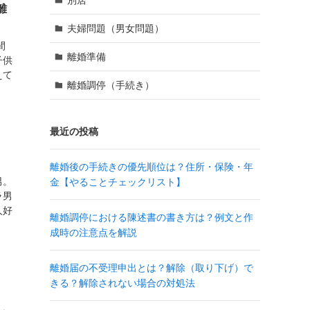
離
夫婦問題（男女問題）
間
離婚準備
子供
えて
離婚調停（手続き）
最近の投稿
離婚後の手続きの優先順位は？住所・保険・年
男。
金【やることチェックリスト】
ラ男
人好
離婚調停における陳述書の書き方は？例文と作
成時の注意点を解説
離婚届の不受理申出とは？解除（取り下げ）で
きる？解除されない場合の対処法