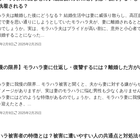
執着される？
ハラ夫は離婚した後にどうなる？ 結婚生活中は妻に威張り散らし、高圧
度で妻を思い通りにしようとしていたモラハラ夫が、妻に離婚されると
のでしょうか。実は、モラハラ夫はプライドが高い割に、意外と小心者
婚することになった...
3年2月9日
2025年2月25日
慢の限界】モラハラ妻に仕返し・復讐するには？離婚した方が
ハラ妻に我慢の限界... モラハラ被害と聞くと、夫から妻に対する嫌がら
イメージがありますが、実は妻のモラハラに悩む男性も少なくありませ
ハラ妻にはどのような特徴があるのでしょうか。また、モラハラ妻に我
迎えたとき、...
3年2月9日
2025年2月25日
ハラ被害者の特徴とは？被害に遭いやすい人の共通点と対処法