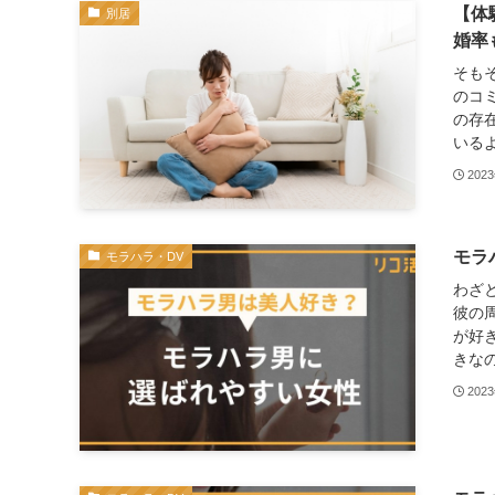
【体
別居
婚率
そも
のコ
の存
いるよ
202
モラ
モラハラ・DV
わざ
彼の
が好
きなの
202