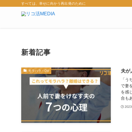
すべては、幸せに向かう再出発のために
新着記事
夫が
モラハラ・DV
「う
で妻
を感
合もあ
202