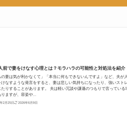
人前で妻をけなす心理とは？モラハラの可能性と対処法を紹介
ちの妻は気が利かなくて」「本当に何もできないんですよ」など、夫が
をけなすような発言をすると、妻は悲しい気持ちになったり、強いスト
じたりすることがあります。 夫は軽い冗談や謙遜のつもりで言っている
りますが、容姿や...
3年2月25日
2026年6月9日