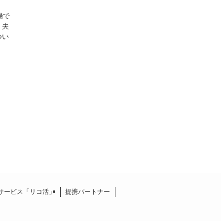
場で
、夫
つい
サービス「リコ活」
提携パートナー