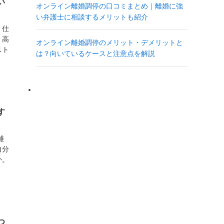
い
オンライン離婚調停の口コミまとめ｜離婚に強
い弁護士に相談するメリットも紹介
、仕
、高
オンライン離婚調停のメリット・デメリットと
スト
は？向いているケースと注意点を解説
す
離
自分
か。
つ