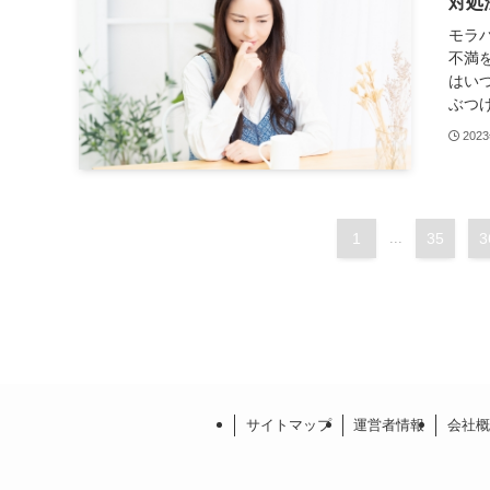
対処
モラ
不満
はい
ぶつけ
202
1
...
35
3
サイトマップ
運営者情報
会社概要 