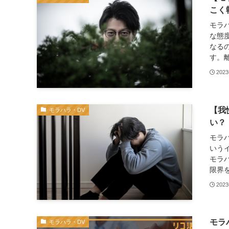
こく
モラ
な態
なる
す。離
202
【我
モラハラ・DV
い？
モラ
いう
モラ
限界を
202
モラ
モラハラ・DV