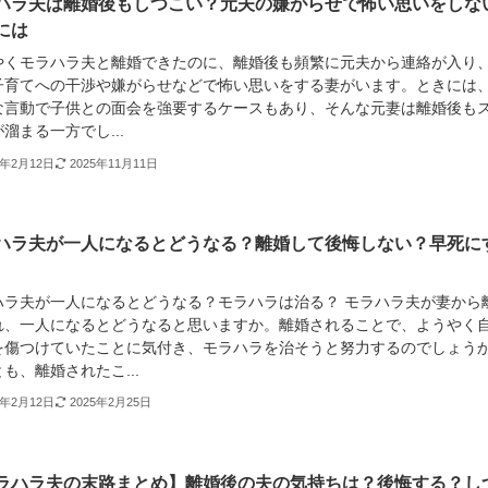
ハラ夫は離婚後もしつこい？元夫の嫌がらせで怖い思いをしな
には
やくモラハラ夫と離婚できたのに、離婚後も頻繁に元夫から連絡が入り
子育てへの干渉や嫌がらせなどで怖い思いをする妻がいます。ときには
な言動で子供との面会を強要するケースもあり、そんな元妻は離婚後も
溜まる一方でし...
3年2月12日
2025年11月11日
ハラ夫が一人になるとどうなる？離婚して後悔しない？早死に
ハラ夫が一人になるとどうなる？モラハラは治る？ モラハラ夫が妻から
れ、一人になるとどうなると思いますか。離婚されることで、ようやく
を傷つけていたことに気付き、モラハラを治そうと努力するのでしょう
も、離婚されたこ...
3年2月12日
2025年2月25日
ラハラ夫の末路まとめ】離婚後の夫の気持ちは？後悔する？し