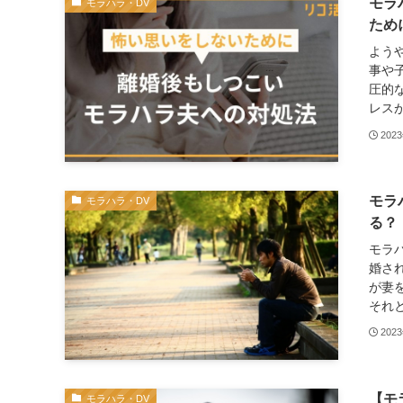
モラ
モラハラ・DV
ため
よう
事や
圧的
レスが
202
モラ
モラハラ・DV
る？
モラ
婚さ
が妻
それと
202
【モ
モラハラ・DV