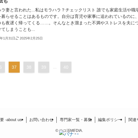
法も
ハラ妻と言われた...私はモラハラ？チェックリスト 誰でも家庭生活や職
を募らせることはあるものです。自分は育児や家事に追われているのに
つも夜遅く帰ってくる……。そんなとき溜まった不満やストレスを夫に
てしまうことも...
3年1月31日
2025年2月25日
6
37
38
39
...
40
-about us-
お問い合わせ
専門家一覧・募集
編集ポリシー
関連
©
リコ活MEDIA.
×