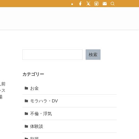
検索
カテゴリー
人前
お金
レス
場
モラハラ・DV
不倫・浮気
体験談
別居